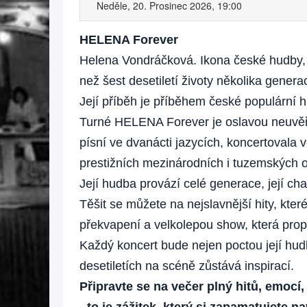
Neděle, 20. Prosinec 2026, 19:00
HELENA Forever
Helena Vondráčková. Ikona české hudby, j
než šest desetiletí životy několika generac
Její příběh je příběhem české populární 
Turné HELENA Forever je oslavou neuvěři
písní ve dvanácti jazycích, koncertovala 
prestižních mezinárodních i tuzemských 
Její hudba provází celé generace, její ch
Těšit se můžete na nejslavnější hity, kte
překvapení a velkolepou show, která propo
Každý koncert bude nejen poctou její hud
desetiletích na scéně zůstává inspirací.
Připravte se na večer plný hitů, emocí,