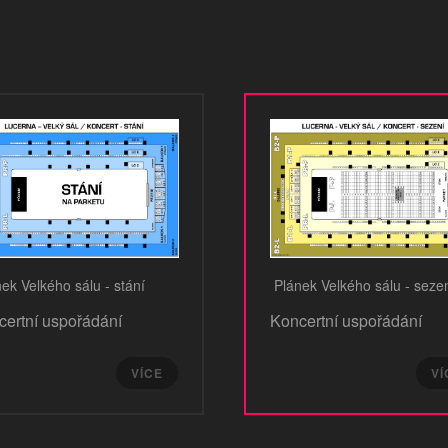
ek Velkého sálu - stání
Plánek Velkého sálu - seze
certní uspořádání
Koncertní uspořádání
VÍCE
VÍ