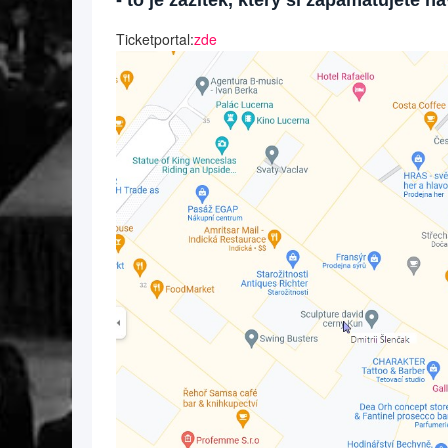
- to je zážitek, který si zapamatujete n
Ticketportal:
zde