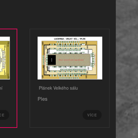
ní
Plánek Velkého sálu
Ples
CE
VÍCE