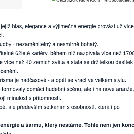
ejíž hlas, elegance a výjimečná energie provází už více
í.
hudby - nezaměnitelný a nesmírně bohatý.
telné 62leté kariéry, během níž nazpívala více než 170
ve více než 40 zemích světa a stala se držitelkou desítek
ocenění.
arisma je nadčasové - a opět se vrací ve velkém stylu.
ré formovaly domácí hudební scénu, ale i na nové aranže,
jí minulost s přítomností.
bě, ale především setkáním s osobností, která i po
 energie a šarmu, který nestárne. Tohle není jen konc