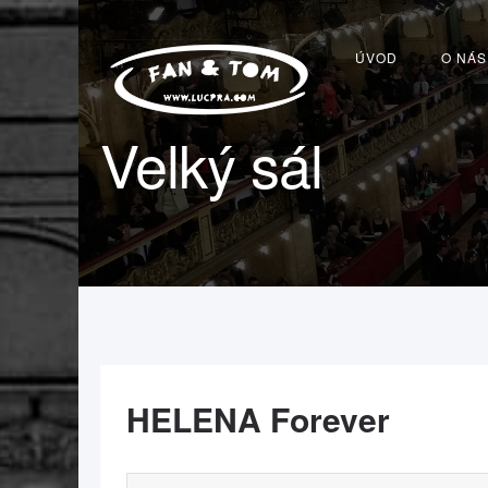
ÚVOD
O NÁS
Velký sál
HELENA Forever