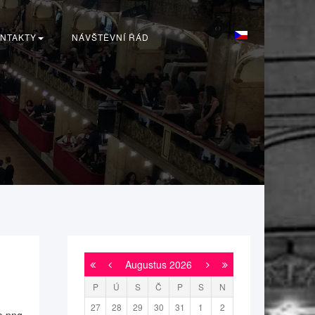
NTAKTY
NÁVŠTĚVNÍ ŘÁD
Augustus
2026
P
Ú
S
Č
P
S
N
27
28
29
30
31
1
2