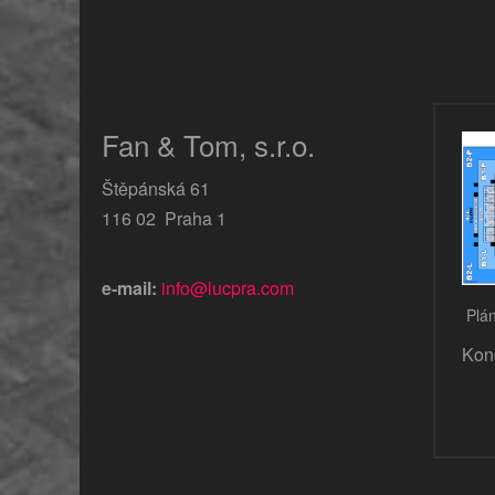
Fan & Tom, s.r.o.
Štěpánská 61
116 02 Praha 1
e-mail:
info@lucpra.com
Plán
Kon