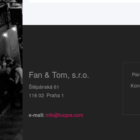
Fan & Tom, s.r.o.
Plán
Kon
Štěpánská 61
116 02 Praha 1
e-mail:
info@lucpra.com