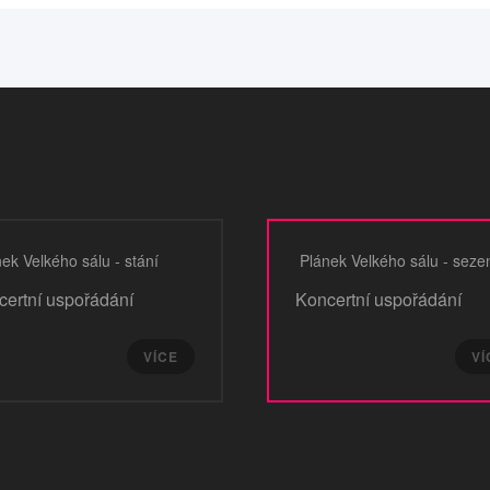
ek Velkého sálu - stání
Plánek Velkého sálu - seze
certní uspořádání
Koncertní uspořádání
VÍCE
VÍ