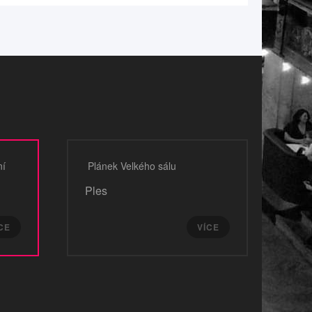
ní
Plánek Velkého sálu
Ples
CE
VÍCE