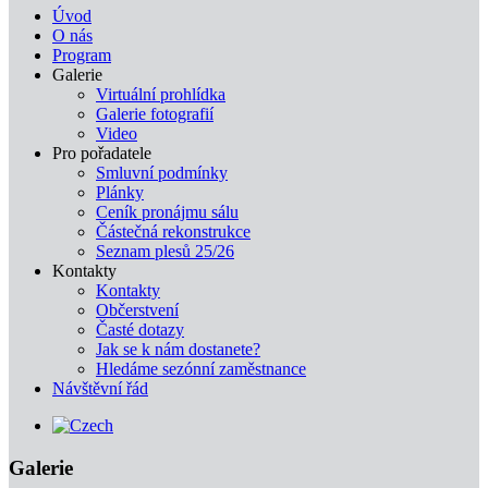
Úvod
O nás
Program
Galerie
Virtuální prohlídka
Galerie fotografií
Video
Pro pořadatele
Smluvní podmínky
Plánky
Ceník pronájmu sálu
Částečná rekonstrukce
Seznam plesů 25/26
Kontakty
Kontakty
Občerstvení
Časté dotazy
Jak se k nám dostanete?
Hledáme sezónní zaměstnance
Návštěvní řád
Galerie